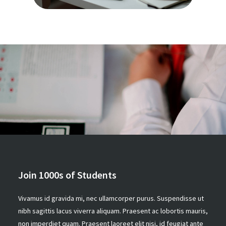
Join 1000s of Students
Vivamus id gravida mi, nec ullamcorper purus. Suspendisse ut
nibh sagittis lacus viverra aliquam. Praesent ac lobortis mauris,
non imperdiet quam. Praesent laoreet elit nisi, id feugiat ante